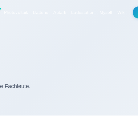
Photovoltaik
Batterie
Autark
Ladestation
Myself
Wiki
rte Fachleute.