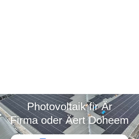
Photovoltaik fir Är
Firma oder Äert Doheem