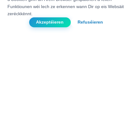
Funktiounen wéi Iech ze erkennen wann Dir op eis Websäit
zeréckkënnt.
Akzeptéieren
Refuséieren
Eis Prioritéiten
Clientszefriddenheet
Respekt vun den Delaien
Innovatioun
Eis Projeten