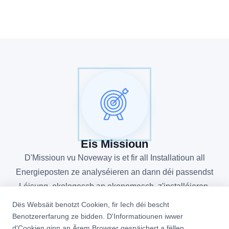
Eis Missioun
D'Missioun vu Noveway is et fir all Installatioun all
Energieposten ze analyséieren an dann déi passendst
Léisung, ekologesch an ekonomesch, z'installéieren.
Dës Websäit benotzt Cookien, fir Iech déi bescht
Benotzererfarung ze bidden. D'Informatiounen iwwer
d'Cookien ginn an Ärem Browser gespäichert a fëllen