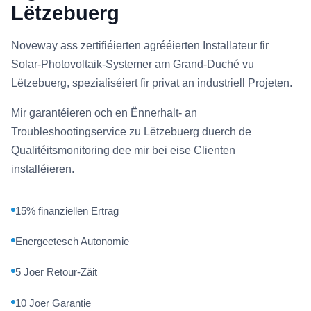
Lëtzebuerg
Noveway ass zertifiéierten agrééierten Installateur fir
Solar-Photovoltaik-Systemer am Grand-Duché vu
Lëtzebuerg, spezialiséiert fir privat an industriell Projeten.
Mir garantéieren och en Ënnerhalt- an
Troubleshootingservice zu Lëtzebuerg duerch de
Qualitéitsmonitoring dee mir bei eise Clienten
installéieren.
15% finanziellen Ertrag
Energeetesch Autonomie
5 Joer Retour-Zäit
10 Joer Garantie