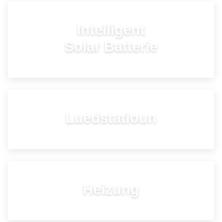
Intelligent
Solar Batterie
ONOFHÄNGEGKEET
Luedstatioun
AUTONOMIE
Heizung
KOMFORT