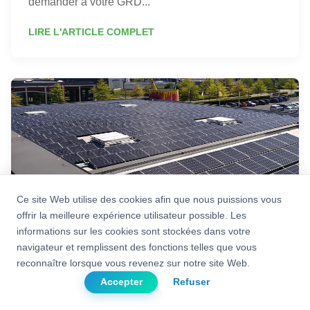
demander à votre GRD...
LIRE L'ARTICLE COMPLET
Ce site Web utilise des cookies afin que nous puissions vous
offrir la meilleure expérience utilisateur possible. Les
informations sur les cookies sont stockées dans votre
Photovoltaïque
navigateur et remplissent des fonctions telles que vous
reconnaître lorsque vous revenez sur notre site Web.
Dois-je déclarer l’installation
Accepter
Refuser
photovoltaïque auprès de mon assureur ?